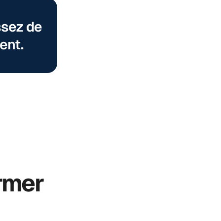
ssez de
ent.
rmer