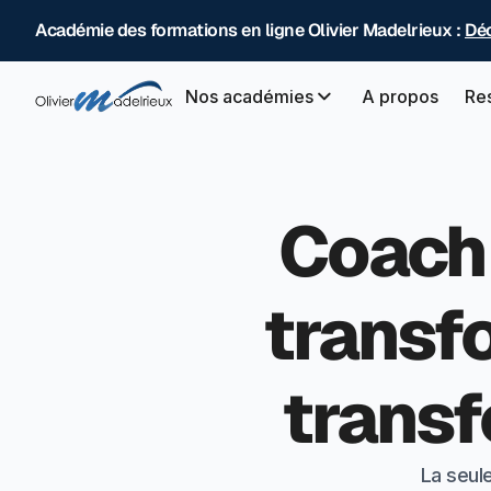
Académie des formations en ligne Olivier Madelrieux :
Déc
Nos académies
A propos
Re
Coach 
transf
transf
La seul