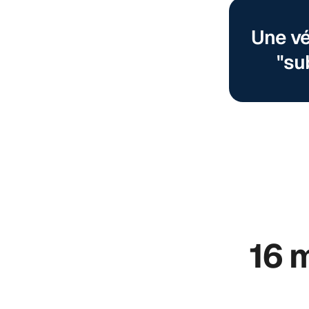
Une vé
"su
16 