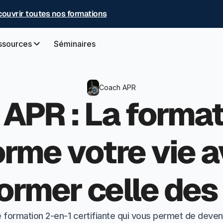
ouvrir toutes nos formations
ssources
Séminaires
Coach APR
APR : La format
orme votre vie a
ormer celle des
e formation 2-en-1 certifiante qui vous permet de deven