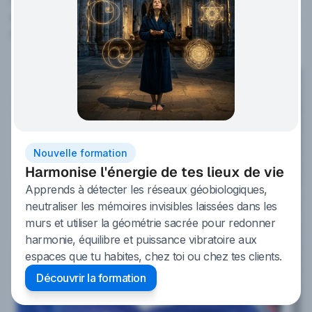
nous font confiance. Découvrez comment la préparation
mentale d'élite transforme les performances au plus haut
niveau.
Voir le retour vidéo de Jackson
D
Nouvelle formation
Harmonise l'énergie de tes lieux de vie
Apprends à détecter les réseaux géobiologiques,
neutraliser les mémoires invisibles laissées dans les
murs et utiliser la géométrie sacrée pour redonner
harmonie, équilibre et puissance vibratoire aux
espaces que tu habites, chez toi ou chez tes clients.
Découvrir la formation