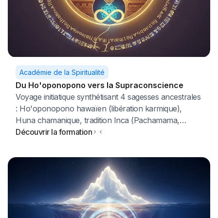
Académie de la Spiritualité
Du Ho'oponopono vers la Supraconscience
Voyage initiatique synthétisant 4 sagesses ancestrales
: Ho'oponopono hawaïen (libération karmique),
Huna chamanique, tradition Inca (Pachamama,
Kasuy), mystères égyptiens (expansion conscience).
Découvrir la formation
Nouvelle formation