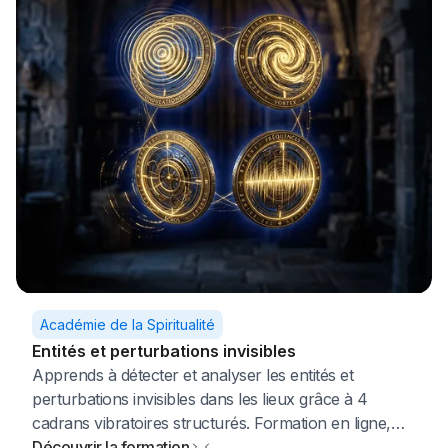
Académie de la Spiritualité
Entités et perturbations invisibles
Apprends à détecter et analyser les entités et
perturbations invisibles dans les lieux grâce à 4
cadrans vibratoires structurés. Formation en ligne,
accès à vie.
Découvrir la formation