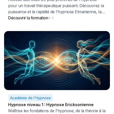
pour un travail thérapeutique puissant. Découvrez la
puissance et la rapidité de l'hypnose Elmanienne, la
méthode directe développée par le légendaire Dave
Découvrir la formation
Elman. Contrairement à d'autres approches, elle se
focalise sur le contournement du facteur critique
pour atteindre un état de transe profonde en
quelques minutes.
Académie de l'Hypnose
Hypnose niveau 1 : Hypnose Ericksonienne
Maîtrise les fondations de l'hypnose, de la théorie à la