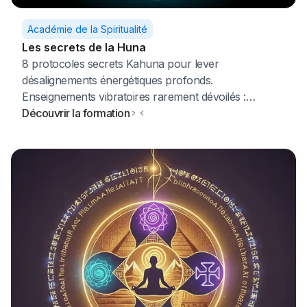
Académie de la Spiritualité
Les secrets de la Huna
8 protocoles secrets Kahuna pour lever
désalignements énergétiques profonds.
Enseignements vibratoires rarement dévoilés :
nombres sacrés, couleurs forces, animaux totem,
Découvrir la formation
cercle 7 forces, rituels La'akea (purification), La'ola
(guérison). 3 bonus : abondance financière, harmonie
relationnelle, manifestation puissante.