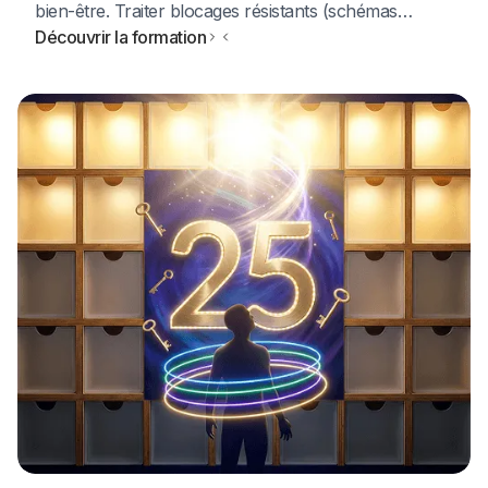
bien-être. Traiter blocages résistants (schémas
répétitifs, mémoires transgénérationnelles, vies
Découvrir la formation
antérieures).