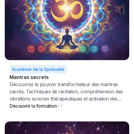
Académie de la Spiritualité
Mantras secrets
Découvrez le pouvoir transformateur des mantras
sacrés. Techniques de récitation, compréhension des
vibrations sonores thérapeutiques et activation des
centres énergétiques par le son pour élévation
Découvrir la formation
spirituelle et guérison.