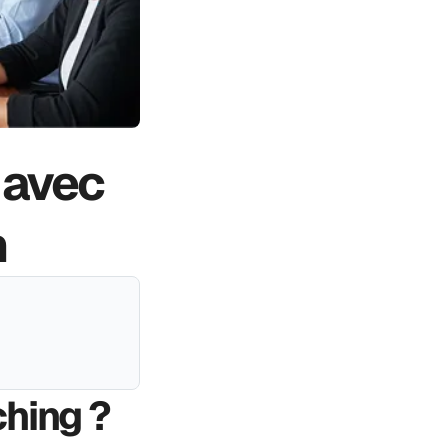
 avec
h
ching ?