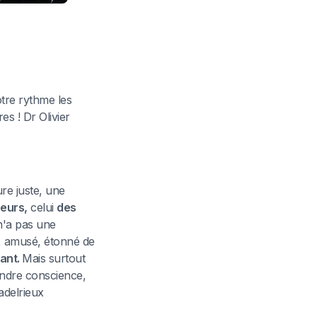
tre rythme les
s ! Dr Olivier
e juste, une
eurs,
celui
des
n'a pas une
, amusé, étonné de
lant.
Mais surtout
endre conscience,
adelrieux