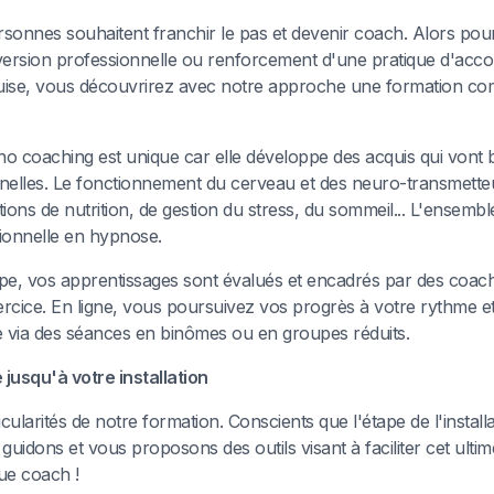
onnes souhaitent franchir le pas et devenir coach. Alors pour
ersion professionnelle ou renforcement d'une pratique d'a
uise, vous découvrirez avec notre approche une formation com
o coaching est unique car elle développe des acquis qui vont 
nnelles. Le fonctionnement du cerveau et des neuro-transmette
ons de nutrition, de gestion du stress, du sommeil... L'ensembl
ionnelle en hypnose.
pe, vos apprentissages sont évalués et encadrés par des coache
rcice. En ligne, vous poursuivez vos progrès à votre rythme e
e via des séances en binômes ou en groupes réduits.
jusqu'à votre installation
icularités de notre formation. Conscients que l'étape de l'install
guidons et vous proposons des outils visant à faciliter cet ultim
que coach !