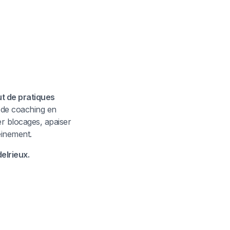
ut de pratiques
 de coaching en
er blocages, apaiser
einement.
elrieux.