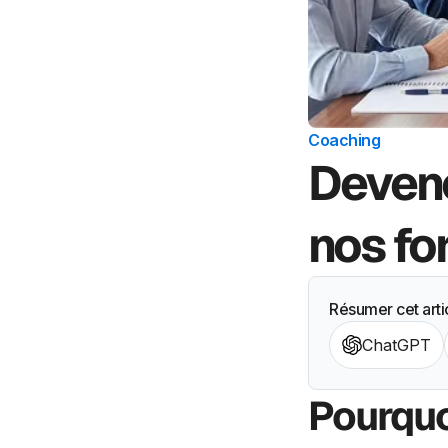
Coaching
Devene
nos fo
Résumer cet arti
ChatGPT
Pourquo