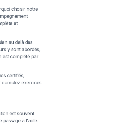
quoi choisir notre
ccompagnement
plète et
bien au delà des
urs y sont abordés,
e est complété par
s certifiés,
t cumulez exercices
ation est souvent
e passage à l'acte.