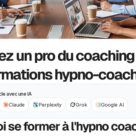
z un pro du coaching
rmations hypno-coac
cle avec une IA
Claude
Perplexity
Grok
Google AI
i se former à l'hypno coa