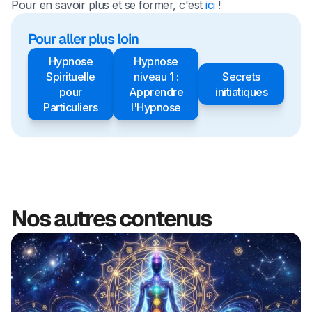
Pour en savoir plus et se former, c'est
ici
!
Pour aller plus loin
Hypnose
Hypnose
Spirituelle
niveau 1 :
Secrets
pour
Apprendre
initiatiques
Particuliers
l'Hypnose
Nos autres contenus