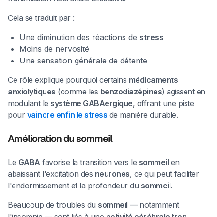
Cela se traduit par :
Une diminution des réactions de
stress
Moins de nervosité
Une sensation générale de détente
Ce rôle explique pourquoi certains
médicaments
anxiolytiques
(comme les
benzodiazépines
) agissent en
modulant le
système GABAergique
, offrant une piste
pour
vaincre enfin le stress
de manière durable.
Amélioration du sommeil
Le
GABA
favorise la transition vers le
sommeil
en
abaissant l'excitation des
neurones
, ce qui peut faciliter
l'endormissement et la profondeur du
sommeil
.
Beaucoup de troubles du
sommeil
— notamment
l'insomnie — sont liés à une
activité cérébrale trop