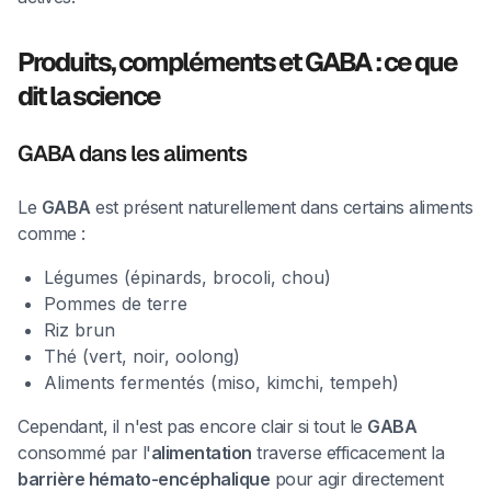
Produits, compléments et GABA : ce que
dit la science
GABA dans les aliments
Le
GABA
est présent naturellement dans certains aliments
Nouvelle formation
comme :
Harmonise l'énergie de tes lieux de vie
Légumes (épinards, brocoli, chou)
Apprends à détecter les réseaux géobiologiques,
Pommes de terre
neutraliser les mémoires invisibles laissées dans les
Riz brun
murs et utiliser la géométrie sacrée pour redonner
Thé (vert, noir, oolong)
harmonie, équilibre et puissance vibratoire aux
Aliments fermentés (miso, kimchi, tempeh)
espaces que tu habites, chez toi ou chez tes clients.
Découvrir la formation
Cependant, il n'est pas encore clair si tout le
GABA
consommé par l'
alimentation
traverse efficacement la
barrière hémato-encéphalique
pour agir directement