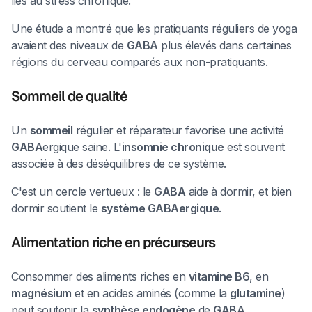
liés au stress chronique.
Une étude a montré que les pratiquants réguliers de yoga
avaient des niveaux de
GABA
plus élevés dans certaines
régions du cerveau comparés aux non-pratiquants.
Sommeil de qualité
Un
sommeil
régulier et réparateur favorise une activité
GABA
ergique saine. L'
insomnie chronique
est souvent
associée à des déséquilibres de ce système.
C'est un cercle vertueux : le
GABA
aide à dormir, et bien
dormir soutient le
système GABAergique
.
Alimentation riche en précurseurs
Consommer des aliments riches en
vitamine B6
, en
magnésium
et en acides aminés (comme la
glutamine
)
peut soutenir la
synthèse endogène
de
GABA
.