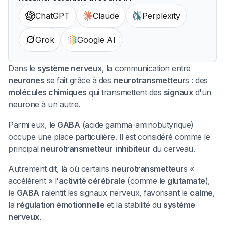
ChatGPT
Claude
Perplexity
Grok
Google AI
Dans le
système nerveux
, la communication entre
neurones
se fait grâce à des
neurotransmetteur
s : des
molécules chimiques
qui transmettent des
signaux
d'un
neurone à un autre.
Parmi eux, le
GABA
(acide gamma-aminobutyrique)
occupe une place particulière. Il est considéré comme le
principal
neurotransmetteur
inhibiteur
du cerveau.
Autrement dit, là où certains
neurotransmetteur
s «
accélèrent » l'
activité cérébrale
(comme le
glutamate
),
le
GABA
ralentit les signaux nerveux, favorisant le
calme
,
la
régulation émotionnelle
et la stabilité du
système
nerveux
.